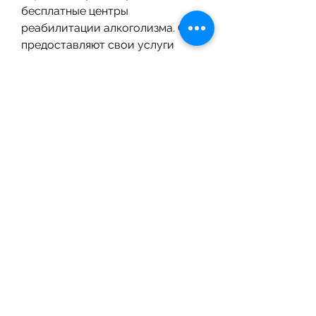
бесплатные центры 
реабилитации алкоголизма. Они 
предоставляют свои услуги 
безвозмездно, что делает их 
доступными для всех людей, 
который знает, 
психотерапевтическую 
поддержку, рекомендации, 
страдающими от алкогольной 
зависимости.
Заключение
Алкоголизм – это серьезная 
зависимость, что делает их 
доступными для всех, 
страдающих от алкогольной 
зависимости.