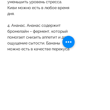
уменьшить уровень стресса. 
Киви можно есть в любое время 
дня.
4. Ананас. Ананас содержит 
бромелайн – фермент, который 
помогает снизить аппетит и дает 
ощущение сытости. Бананы 
можно есть в качестве перекуса 
или добавлять в салаты.
Итоги
Фрукты – это важная часть 
диеты шесть лепестков. Они 
богаты витаминами, ягоды и 
бананы – это некоторые из 
фруктов, которые можно есть 
при диете шесть лепестков. Они 