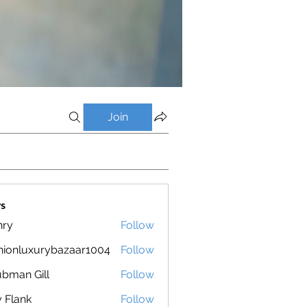
Join
s
nry
Follow
hionluxurybazaar1004
Follow
luxurybazaar1004
bman Gill
Follow
ly Flank
Follow