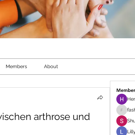
Members
About
Member
He
fas
ischen arthrose und 
fashion
Shu
Lil