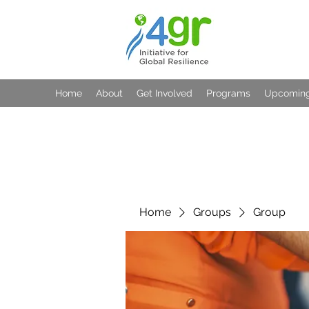
Home
About
Get Involved
Programs
Upcoming
Home
Groups
Group