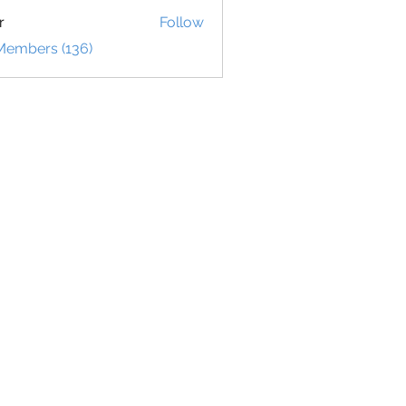
r
Follow
 Members (136)