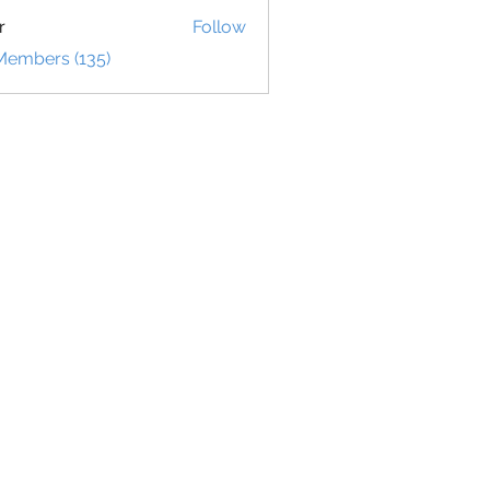
r
Follow
 Members (135)