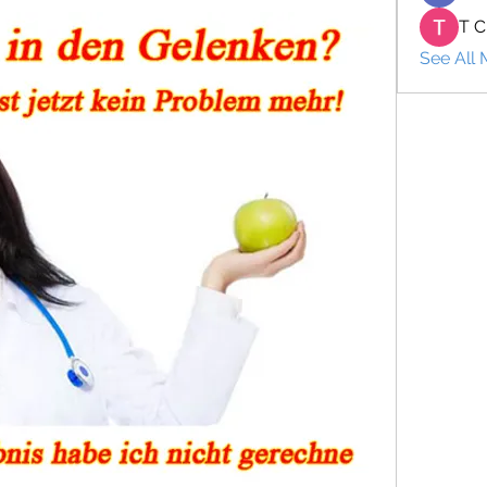
T C
See All