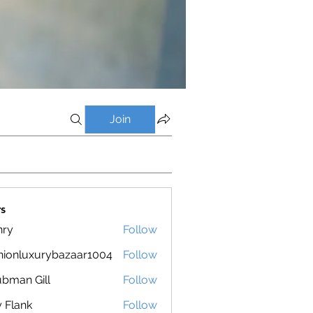
Join
s
nry
Follow
hionluxurybazaar1004
Follow
luxurybazaar1004
bman Gill
Follow
ly Flank
Follow