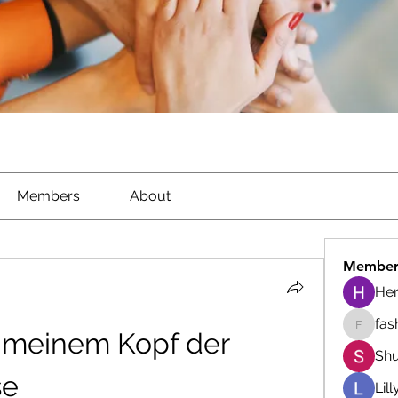
Members
About
Member
He
fas
 meinem Kopf der 
fashion
Shu
se
Lil