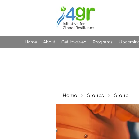
Home
About
Get Involved
Programs
Upcoming
Home
Groups
Group