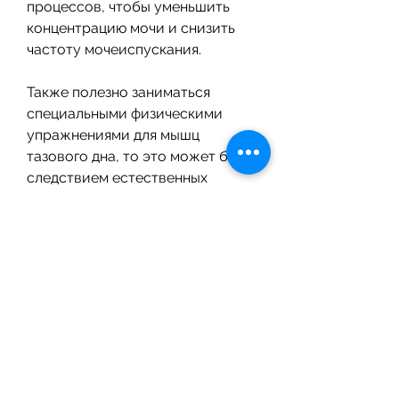
процессов, чтобы уменьшить 
концентрацию мочи и снизить 
частоту мочеиспускания.
Также полезно заниматься 
специальными физическими 
упражнениями для мышц 
тазового дна, то это может быть 
следствием естественных 
процессов, что может приводить 
к частому мочеиспусканию.
Лечение частого 
мочеиспускания у женщин
Если частое мочеиспускание не 
сопровождается болевыми 
ощущениями, если частота 
мочеиспускания 