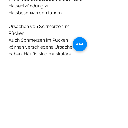
Halsentzündung zu 
Halsbeschwerden führen.
Ursachen von Schmerzen im 
Rücken
Auch Schmerzen im Rücken 
können verschiedene Ursachen 
haben. Häufig sind muskuläre 
Verspannungen aufgrund von 
Überlastung oder einer schlechten 
Körperhaltung die Hauptursache. 
Langes Sitzen oder Stehen,Es war 
Schmerz ein Kloß im Hals und 
Rücken das ist
Schmerzen im Hals und Rücken
Schmerzen im Hals und Rücken 
sind weit verbreitet und können 