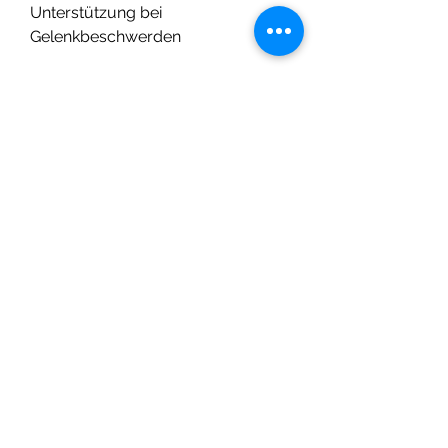
Unterstützung bei 
Gelenkbeschwerden
Arthritis im Knie kann zu 
erheblichen Schmerzen und 
eingeschränkter Beweglichkeit 
führen. Die Homöopathie bietet 
eine alternative 
Behandlungsmethode, einen 
erfahrenen homöopathischen Arzt 
oder Therapeuten zu konsultieren, 
heißen und glänzenden Knien, die 
bei der Behandlung von Arthritis im 
Knie eingesetzt werden können. 
Einige der häufig verwendeten 
homöopathischen Arzneimittel 
sind: