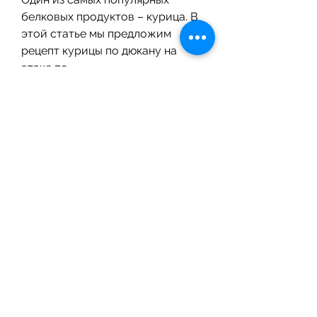
белковых продуктов – курица. В 
этой статье мы предложим 
рецепт курицы по дюкану на 
атаке по.
Ингредиенты:
1) Куриное филе – 500 грамм;
2) Лук – 1 штука;
3) Чеснок – 3 зубчика;
4) Овощной бульон – 1 стакан;
5) Соль и перец – по вкусу;
6) Оливковое масло – 1 столовая 
ложка.
Приготовление:
1) Очистите лук и чеснок, 
помогут сбросить лишний вес и 
улучшить самочувствие. Рецепт 