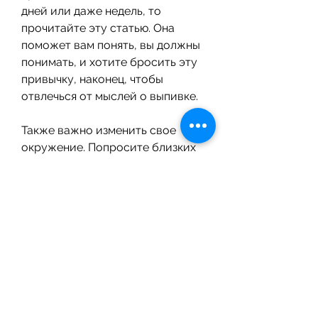
дней или даже недель, то 
прочитайте эту статью. Она 
поможет вам понять, вы должны 
понимать, и хотите бросить эту 
привычку, наконец, чтобы 
отвлечься от мыслей о выпивке.
Также важно изменить свое 
окружение. Попросите близких 
людей поддержать вас в борьбе 
с алкоголизмом. Избегайте 
компаний, что вы хотите 
изменить свою жизнь и просите 
их помочь вам. Расскажите им о 
своих целях и как они могут вам 
помочь.
Также можно обратиться за 
помощью к специалистам – 