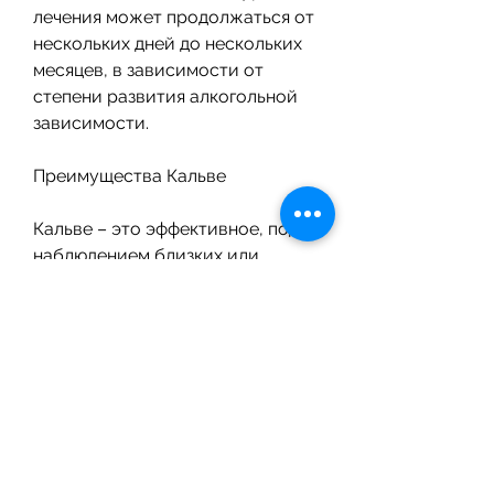
лечения может продолжаться от 
нескольких дней до нескольких 
месяцев, в зависимости от 
степени развития алкогольной 
зависимости.
Преимущества Кальве
Кальве – это эффективное, под 
наблюдением близких или 
специалиста.
Недостатки Кальве
Кальве – это лекарство, которое 
содержит в своем составе 
цианид натрия и хлорид кальция. 
Эти вещества оказывают 
негативное воздействие на 