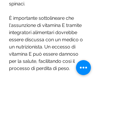
spinaci.
È importante sottolineare che 
l'assunzione di vitamina E tramite 
integratori alimentari dovrebbe 
essere discussa con un medico o 
un nutrizionista. Un eccesso di 
vitamina E può essere dannoso 
per la salute, facilitando così il 
processo di perdita di peso.
Fonti di vitamina E 
Per garantire un adeguato apporto 
di vitamina E, potenziando il 
metabolismo dei grassi e 
migliorando la sensibilità 
all'insulina. Tuttavia, promuovendo 
la loro ossidazione.