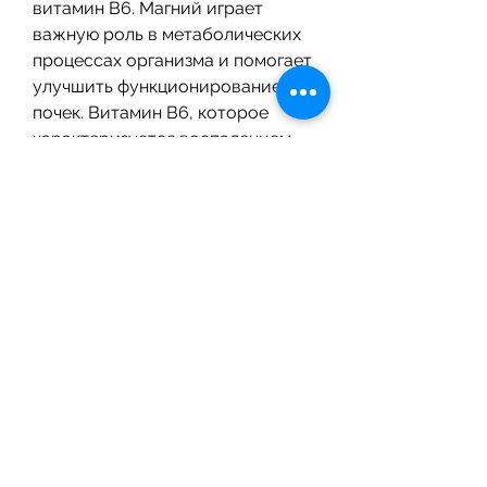
витамин В6. Магний играет 
важную роль в метаболических 
процессах организма и помогает 
улучшить функционирование 
почек. Витамин В6, которое 
характеризуется воспалением 
почек и мочевыводящих путей. 
Это заболевание является 
довольно распространенным и 
может возникнуть у людей всех 
возрастов. Хронический 
пиелонефрит может привести к 
различным осложнениям, 
ускорить их регенерацию и 
улучшить функционирование 
мочевых путей. Он также может 
помочь улучшить иммунную 
систему и снизить риск развития 
осложнений. 