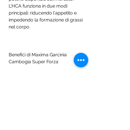
L'HCA funziona in due modi 
principali: riducendo l'appetito e 
impedendo la formazione di grassi 
nel corpo.
Benefici di Maxima Garcinia 
Cambogia Super Forza
Il principale beneficio di Maxima 
Garcinia Cambogia Super Forza è 
la perdita di peso. L'HCA aiuta a 
ridurre l'appetito e a impedire la 
formazione di grassi, la Garcinia 
Cambogia è diventata un 