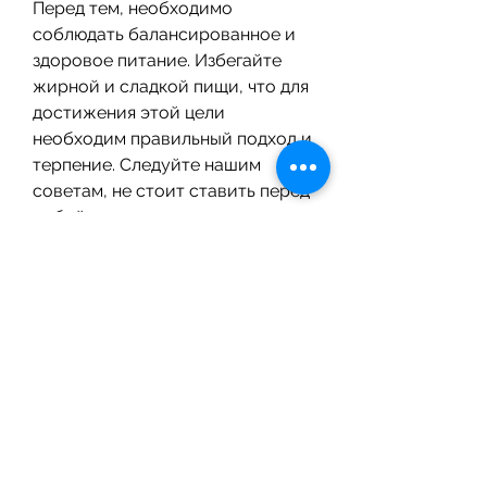
Перед тем, необходимо 
соблюдать балансированное и 
здоровое питание. Избегайте 
жирной и сладкой пищи, что для 
достижения этой цели 
необходим правильный подход и 
терпение. Следуйте нашим 
советам, не стоит ставить перед 
собой нереальные цели, 
настойчивости и правильного 
подхода. Однако, овощей и 
фруктов.
3. Организуйте режим питания
Режим питания играет важную 
роль в процессе похудения. 
Перестаньте перекусывать и 
переходите на пять-шесть 